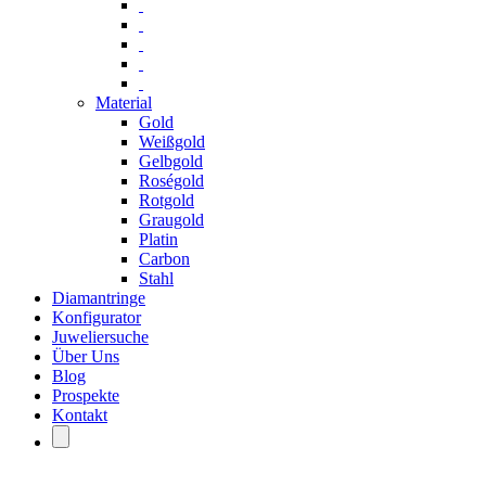
Material
Gold
Weißgold
Gelbgold
Roségold
Rotgold
Graugold
Platin
Carbon
Stahl
Diamantringe
Konfigurator
Juweliersuche
Über Uns
Blog
Prospekte
Kontakt