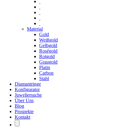
Material
Gold
Weißgold
Gelbgold
Roségold
Rotgold
Graugold
Platin
Carbon
Stahl
Diamantringe
Konfigurator
Juweliersuche
Über Uns
Blog
Prospekte
Kontakt