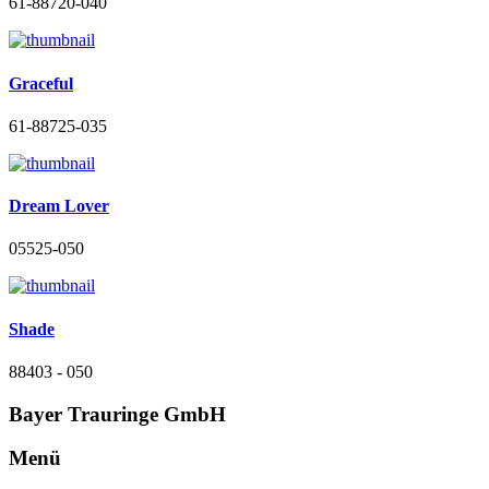
61-88720-040
Graceful
61-88725-035
Dream Lover
05525-050
Shade
88403 - 050
Bayer Trauringe GmbH
Menü