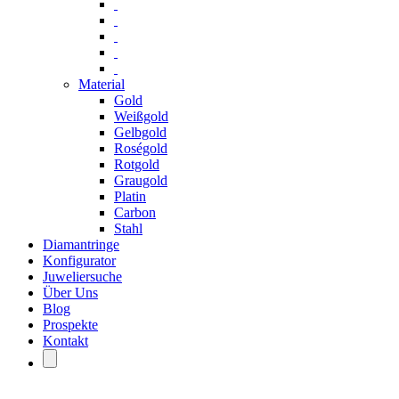
Material
Gold
Weißgold
Gelbgold
Roségold
Rotgold
Graugold
Platin
Carbon
Stahl
Diamantringe
Konfigurator
Juweliersuche
Über Uns
Blog
Prospekte
Kontakt