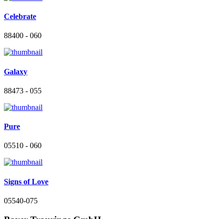
Celebrate
88400 - 060
Galaxy
88473 - 055
Pure
05510 - 060
Signs of Love
05540-075