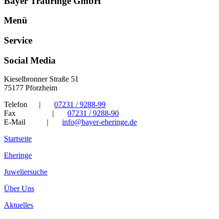
Bayer Trauringe GmbH
Menü
Service
Social Media
Kieselbronner Straße 51
75177 Pforzheim
Telefon
|
07231 / 9288-99
Fax
|
07231 / 9288-90
E-Mail
|
info@bayer-eheringe.de
Startseite
Eheringe
Juweliersuche
Über Uns
Aktuelles