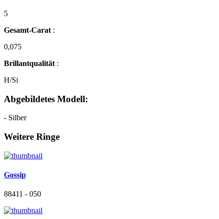
5
Gesamt-Carat
:
0,075
Brillantqualität
:
H/Si
Abgebildetes Modell:
- Silber
Weitere Ringe
Gossip
88411 - 050