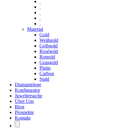
Material
Gold
Weißgold
Gelbgold
Roségold
Rotgold
Graugold
Platin
Carbon
Stahl
Diamantringe
Konfigurator
Juweliersuche
Über Uns
Blog
Prospekte
Kontakt