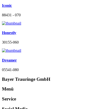
Iconic
88431 - 070
Honestly
30155-060
Dreamer
05541-080
Bayer Trauringe GmbH
Menü
Service
Social Media