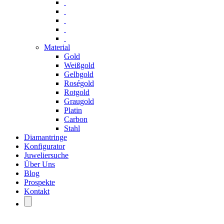
Material
Gold
Weißgold
Gelbgold
Roségold
Rotgold
Graugold
Platin
Carbon
Stahl
Diamantringe
Konfigurator
Juweliersuche
Über Uns
Blog
Prospekte
Kontakt