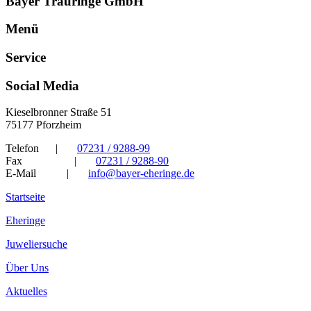
Bayer Trauringe GmbH
Menü
Service
Social Media
Kieselbronner Straße 51
75177 Pforzheim
Telefon
|
07231 / 9288-99
Fax
|
07231 / 9288-90
E-Mail
|
info@bayer-eheringe.de
Startseite
Eheringe
Juweliersuche
Über Uns
Aktuelles