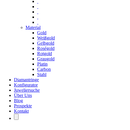
Material
Gold
Weißgold
Gelbgold
Roségold
Rotgold
Graugold
Platin
Carbon
Stahl
Diamantringe
Konfigurator
Juweliersuche
Über Uns
Blog
Prospekte
Kontakt