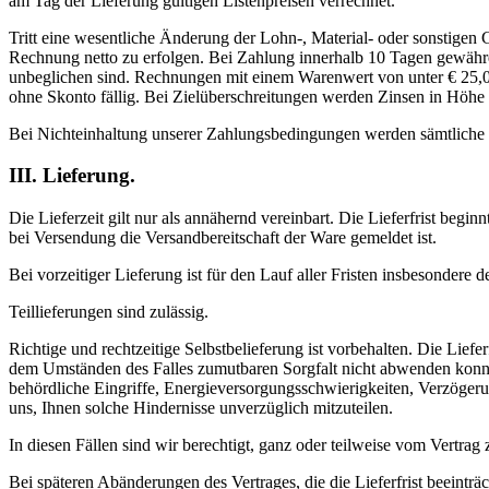
am Tag der Lieferung gültigen Listenpreisen verrechnet.
Tritt eine wesentliche Änderung der Lohn-, Material- oder sonstige
Rechnung netto zu erfolgen. Bei Zahlung innerhalb 10 Tagen gewähr
unbeglichen sind. Rechnungen mit einem Warenwert von unter € 25,
ohne Skonto fällig. Bei Zielüberschreitungen werden Zinsen in Höhe
Bei Nichteinhaltung unserer Zahlungsbedingungen werden sämtliche 
III. Lieferung.
Die Lieferzeit gilt nur als annähernd vereinbart. Die Lieferfrist beg
bei Versendung die Versandbereitschaft der Ware gemeldet ist.
Bei vorzeitiger Lieferung ist für den Lauf aller Fristen insbesondere
Teillieferungen sind zulässig.
Richtige und rechtzeitige Selbstbelieferung ist vorbehalten. Die Liefe
dem Umständen des Falles zumutbaren Sorgfalt nicht abwenden konnten
behördliche Eingriffe, Energieversorgungsschwierigkeiten, Verzögerun
uns, Ihnen solche Hindernisse unverzüglich mitzuteilen.
In diesen Fällen sind wir berechtigt, ganz oder teilweise vom Vertr
Bei späteren Abänderungen des Vertrages, die die Lieferfrist beeintr