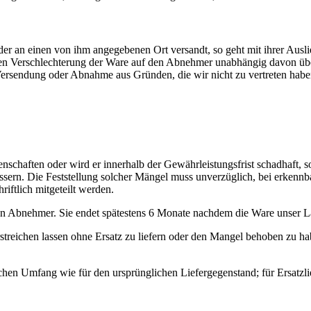
 an einen von ihm angegebenen Ort versandt, so geht mit ihrer Auslie
igen Verschlechterung der Ware auf den Abnehmer unabhängig davon übe
e Versendung oder Abnahme aus Gründen, die wir nicht zu vertreten hab
enschaften oder wird er innerhalb der Gewährleistungsfrist schadhaft, 
ssern. Die Feststellung solcher Mängel muss unverzüglich, bei erken
iftlich mitgeteilt werden.
en Abnehmer. Sie endet spätestens 6 Monate nachdem die Ware unser La
erstreichen lassen ohne Ersatz zu liefern oder den Mangel behoben zu h
chen Umfang wie für den ursprünglichen Liefergegenstand; für Ersatzlie