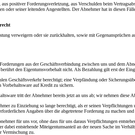
 aus positiver Forderungsverletzung, aus Verschulden beim Vertragsab
ten oder seiner leitenden Angestellten. Der Abnehmer hat in diesen Fäl
srecht
ung verweigern oder sie zurückhalten, sowie mit Gegenansprüchen auf
her Forderungen aus der Geschäftsverbindung zwischen uns und dem Abn
rührt den Eigentumsvorbehalt nicht. Als Bezahlung gilt erst der Ein
en Geschäftsverkehr berechtigt; eine Verpfändung oder Sicherungsüber
n Vorbehaltsware auf Kredit zu sichern.
sware tritt der Abnehmer bereits jetzt an uns ab; wir nehmen diese Ab
hmer zu Einziehung so lange berechtigt, als er seinen Verpflichtunge
rforderlichen Angaben über die abgetretene Forderung zu machen und 
nehmer für uns vor, ohne dass für uns daraus Verpflichtungen entsteh
der dabei entstehende Miteigentumsanteil an der neuen Sache im Verhä
er Vermischung zu.