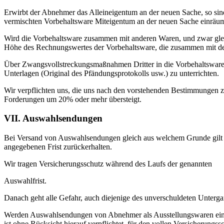
Erwirbt der Abnehmer das Alleineigentum an der neuen Sache, so sin
vermischten Vorbehaltsware Miteigentum an der neuen Sache einräumt 
Wird die Vorbehaltsware zusammen mit anderen Waren, und zwar gleic
Höhe des Rechnungswertes der Vorbehaltsware, die zusammen mit de
Über Zwangsvollstreckungsmaßnahmen Dritter in die Vorbehaltsware o
Unterlagen (Original des Pfändungsprotokolls usw.) zu unterrichten.
Wir verpflichten uns, die uns nach den vorstehenden Bestimmungen z
Forderungen um 20% oder mehr übersteigt.
VII. Auswahlsendungen
Bei Versand von Auswahlsendungen gleich aus welchem Grunde gilt d
angegebenen Frist zurückerhalten.
Wir tragen Versicherungsschutz während des Laufs der genannten
Auswahlfrist.
Danach geht alle Gefahr, auch diejenige des unverschuldeten Unterg
Werden Auswahlsendungen von Abnehmer als Ausstellungswaren einge
ist ohne Rücksicht hierauf verpflichtet, für den vollen Versicherungs