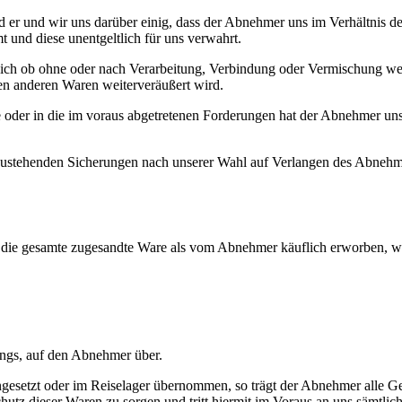
d er und wir uns darüber einig, dass der Abnehmer uns im Verhältnis 
und diese unentgeltlich für uns verwahrt.
h ob ohne oder nach Verarbeitung, Verbindung oder Vermischung weiter
n anderen Waren weiterveräußert wird.
der in die im voraus abgetretenen Forderungen hat der Abnehmer uns 
ustehenden Sicherungen nach unserer Wahl auf Verlangen des Abnehmers
ie gesamte zugesandte Ware als vom Abnehmer käuflich erworben, wen
angs, auf den Abnehmer über.
setzt oder im Reiselager übernommen, so trägt der Abnehmer alle Ge
schutz dieser Waren zu sorgen und tritt hiermit im Voraus an uns sämtl