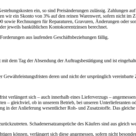
n Gestehungskosten ein, so sind Preisänderungen zulässig. Zahlungen a
en wir ein Skonto von 3% auf den reinen Warenwert, sofern nicht im 
00 sowie Rechnungen für Reparaturen, Gravuren, Änderungen oder son
 der jeweils banküblichen Kontokorrentzinsen berechnet.
Forderungen aus laufenden Geschäftsbeziehungen fällig.
innt mit dem Tag der Absendung der Auftragsbestätigung und ist eingehal
 der Gewährleistungsfristen deren und nicht der ursprünglich vereinbart
rfrist verlängert sich – auch innerhalb eines Lieferverzugs – angemessen
 – gleichviel, ob in unserem Betrieb, bei unseren Unterlieferanten od
g in der Anlieferung wesentlicher Roh- und Zusatzstoffe. Das gleiche g
ag zurückzutreten. Schadenersatzansprüche des Käufers sind aus gleich
ächtigen können, verlängert sich diese angemessen, sofern nicht besond