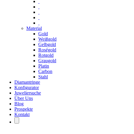
Material
Gold
Weißgold
Gelbgold
Roségold
Rotgold
Graugold
Platin
Carbon
Stahl
Diamantringe
Konfigurator
Juweliersuche
Über Uns
Blog
Prospekte
Kontakt