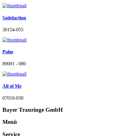
Satisfaction
30154-055
Palm
89001 - 080
All of Me
07010-030
Bayer Trauringe GmbH
Menü
Service