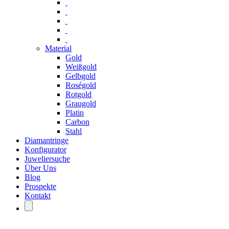
Material
Gold
Weißgold
Gelbgold
Roségold
Rotgold
Graugold
Platin
Carbon
Stahl
Diamantringe
Konfigurator
Juweliersuche
Über Uns
Blog
Prospekte
Kontakt