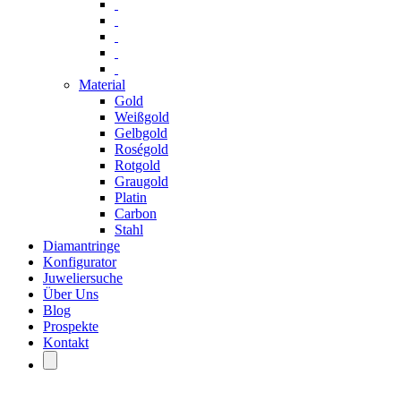
Material
Gold
Weißgold
Gelbgold
Roségold
Rotgold
Graugold
Platin
Carbon
Stahl
Diamantringe
Konfigurator
Juweliersuche
Über Uns
Blog
Prospekte
Kontakt