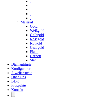
Material
Gold
Weißgold
Gelbgold
Roségold
Rotgold
Graugold
Platin
Carbon
Stahl
Diamantringe
Konfigurator
Juweliersuche
Über Uns
Blog
Prospekte
Kontakt