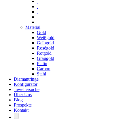
Material
Gold
Weißgold
Gelbgold
Roségold
Rotgold
Graugold
Platin
Carbon
Stahl
Diamantringe
Konfigurator
Juweliersuche
Über Uns
Blog
Prospekte
Kontakt