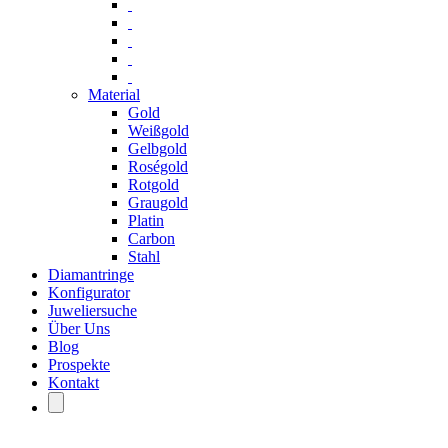
Material
Gold
Weißgold
Gelbgold
Roségold
Rotgold
Graugold
Platin
Carbon
Stahl
Diamantringe
Konfigurator
Juweliersuche
Über Uns
Blog
Prospekte
Kontakt