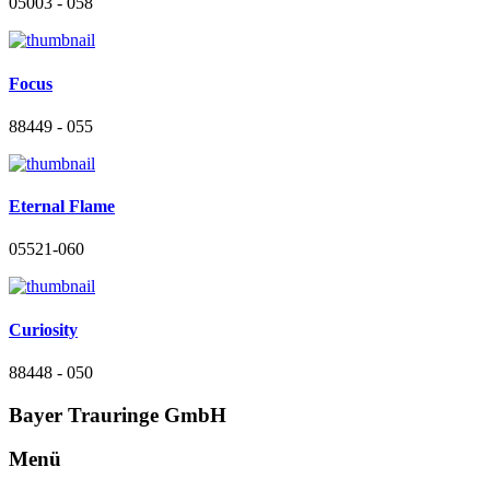
05003 - 058
Focus
88449 - 055
Eternal Flame
05521-060
Curiosity
88448 - 050
Bayer Trauringe GmbH
Menü