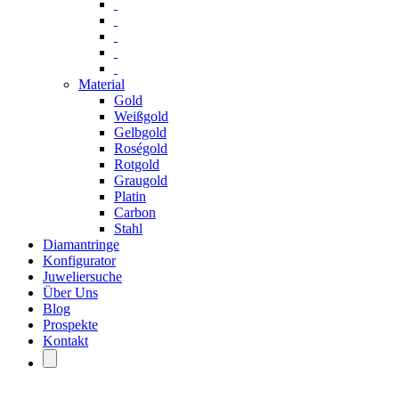
Material
Gold
Weißgold
Gelbgold
Roségold
Rotgold
Graugold
Platin
Carbon
Stahl
Diamantringe
Konfigurator
Juweliersuche
Über Uns
Blog
Prospekte
Kontakt