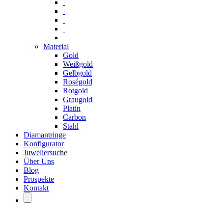
Material
Gold
Weißgold
Gelbgold
Roségold
Rotgold
Graugold
Platin
Carbon
Stahl
Diamantringe
Konfigurator
Juweliersuche
Über Uns
Blog
Prospekte
Kontakt