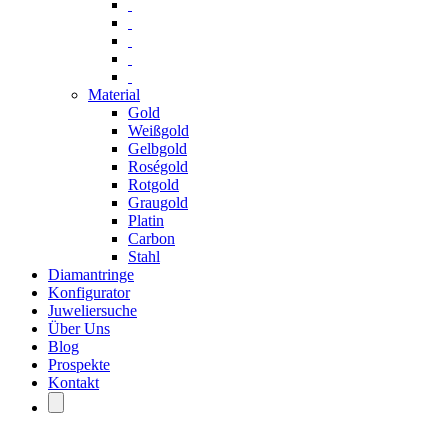
Material
Gold
Weißgold
Gelbgold
Roségold
Rotgold
Graugold
Platin
Carbon
Stahl
Diamantringe
Konfigurator
Juweliersuche
Über Uns
Blog
Prospekte
Kontakt