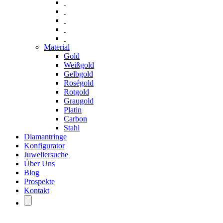
Material
Gold
Weißgold
Gelbgold
Roségold
Rotgold
Graugold
Platin
Carbon
Stahl
Diamantringe
Konfigurator
Juweliersuche
Über Uns
Blog
Prospekte
Kontakt