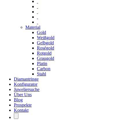
Material
Gold
Weißgold
Gelbgold
Roségold
Rotgold
Graugold
Platin
Carbon
Stahl
Diamantringe
Konfigurator
Juweliersuche
Über Uns
Blog
Prospekte
Kontakt