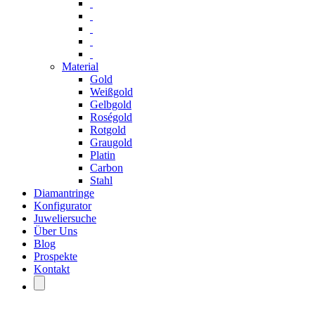
Material
Gold
Weißgold
Gelbgold
Roségold
Rotgold
Graugold
Platin
Carbon
Stahl
Diamantringe
Konfigurator
Juweliersuche
Über Uns
Blog
Prospekte
Kontakt