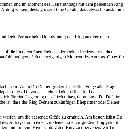
 bekommen und im Moment des Heiratsantrags mit dem passenden Ring
Antrag wissen, desto größer ist die Gefahr, dass etwas herauskommt
 und Dein Partner beim Heiratsantrag den Ring aus Versehen
ch auf die Freudentränen Deines oder Deiner Seelenverwandten
chgefühl und genieß den einzigartigen Moment des Antrags. Ob es für
edacht sein. Wenn Du Deiner großen Liebe die „Frage aller Fragen“
Ringes solltest Du zunächst einmal einen Blick in das
ich für eine Legierung entschieden hast, dann musst Du Dich im
ache ist, dass der Ring Deinem zukünftigen Ehepartner oder Deiner
n werfen, um die passende Größe zu ermitteln. Am besten leihst Du
des Antrags durch einen zu kleinen oder zu großen Ring getrübt
ten und ihr beim Heiratsantrag den Ring zu übergeben, wird nur