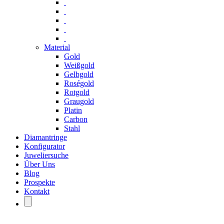
Material
Gold
Weißgold
Gelbgold
Roségold
Rotgold
Graugold
Platin
Carbon
Stahl
Diamantringe
Konfigurator
Juweliersuche
Über Uns
Blog
Prospekte
Kontakt