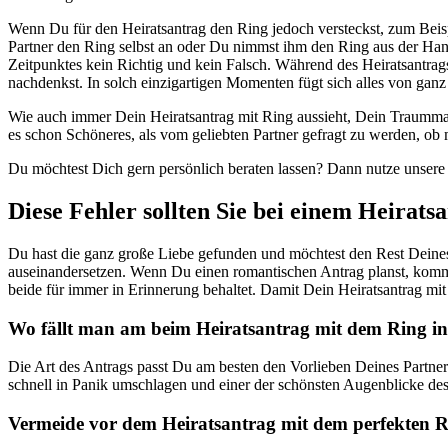
Wenn Du für den Heiratsantrag den Ring jedoch versteckst, zum Beispi
Partner den Ring selbst an oder Du nimmst ihm den Ring aus der Hand,
Zeitpunktes kein Richtig und kein Falsch. Während des Heiratsantrag
nachdenkst. In solch einzigartigen Momenten fügt sich alles von gan
Wie auch immer Dein Heiratsantrag mit Ring aussieht, Dein Traumma
es schon Schöneres, als vom geliebten Partner gefragt zu werden, o
Du möchtest Dich gern persönlich beraten lassen? Dann nutze unser
Diese Fehler sollten Sie bei einem Heirat
Du hast die ganz große Liebe gefunden und möchtest den Rest Deine
auseinandersetzen. Wenn Du einen romantischen Antrag planst, kommen
beide für immer in Erinnerung behaltet. Damit Dein Heiratsantrag mit 
Wo fällt man am beim Heiratsantrag mit dem Ring i
Die Art des Antrags passt Du am besten den Vorlieben Deines Partne
schnell in Panik umschlagen und einer der schönsten Augenblicke des
Vermeide vor dem Heiratsantrag mit dem perfekten Ri