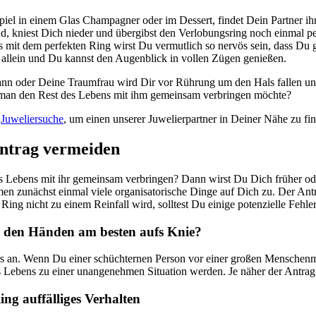
el in einem Glas Champagner oder im Dessert, findet Dein Partner ihn u
 kniest Dich nieder und übergibst den Verlobungsring noch einmal pers
s mit dem perfekten Ring wirst Du vermutlich so nervös sein, dass Du 
z allein und Du kannst den Augenblick in vollen Zügen genießen.
nn oder Deine Traumfrau wird Dir vor Rührung um den Hals fallen und
b man den Rest des Lebens mit ihm gemeinsam verbringen möchte?
e
Juweliersuche
, um einen unserer Juwelierpartner in Deiner Nähe zu fi
santrag vermeiden
s Lebens mit ihr gemeinsam verbringen? Dann wirst Du Dich früher o
 zunächst einmal viele organisatorische Dinge auf Dich zu. Der Antra
Ring nicht zu einem Reinfall wird, solltest Du einige potenzielle Fehle
n den Händen am besten aufs Knie?
rs an. Wenn Du einer schüchternen Person vor einer großen Menschenme
 Lebens zu einer unangenehmen Situation werden. Je näher der Antrag r
ng auffälliges Verhalten