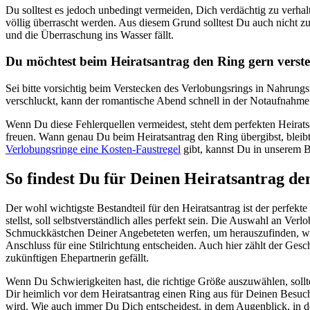
Du solltest es jedoch unbedingt vermeiden, Dich verdächtig zu verh
völlig überrascht werden. Aus diesem Grund solltest Du auch nicht 
und die Überraschung ins Wasser fällt.
Du möchtest beim Heiratsantrag den Ring gern verste
Sei bitte vorsichtig beim Verstecken des Verlobungsrings in Nahrung
verschluckt, kann der romantische Abend schnell in der Notaufnahme
Wenn Du diese Fehlerquellen vermeidest, steht dem perfekten Heira
freuen. Wann genau Du beim Heiratsantrag den Ring übergibst, bleibt
Verlobungsringe eine Kosten-Faustregel
gibt, kannst Du in unserem B
So findest Du für Deinen Heiratsantrag de
Der wohl wichtigste Bestandteil für den Heiratsantrag ist der perfek
stellst, soll selbstverständlich alles perfekt sein. Die Auswahl an Ver
Schmuckkästchen Deiner Angebeteten werfen, um herauszufinden, wel
Anschluss für eine Stilrichtung entscheiden. Auch hier zählt der Ges
zukünftigen Ehepartnerin gefällt.
Wenn Du Schwierigkeiten hast, die richtige Größe auszuwählen, soll
Dir heimlich vor dem Heiratsantrag einen Ring aus für Deinen Besuc
wird. Wie auch immer Du Dich entscheidest, in dem Augenblick, in d