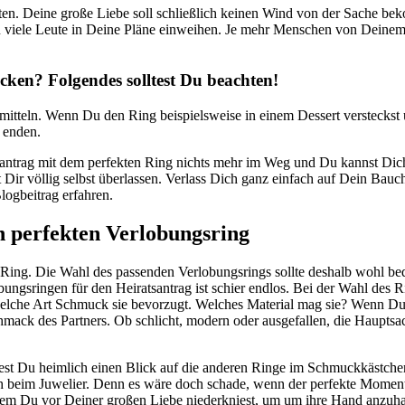
alten. Deine große Liebe soll schließlich keinen Wind von der Sache
zu viele Leute in Deine Pläne einweihen. Je mehr Menschen von Deinem 
cken? Folgendes solltest Du beachten!
smitteln. Wenn Du den Ring beispielsweise in einem Dessert versteckst
 enden.
tsantrag mit dem perfekten Ring nichts mehr im Weg und Du kannst Di
 Dir völlig selbst überlassen. Verlass Dich ganz einfach auf Dein Bau
logbeitrag erfahren.
n perfekten Verlobungsring
te Ring. Die Wahl des passenden Verlobungsrings sollte deshalb wohl b
lobungsringen für den Heiratsantrag ist schier endlos. Bei der Wahl des 
che Art Schmuck sie bevorzugt. Welches Material mag sie? Wenn Du d
chmack des Partners. Ob schlicht, modern oder ausgefallen, die Haupts
test Du heimlich einen Blick auf die anderen Ringe im Schmuckkästche
h beim Juwelier. Denn es wäre doch schade, wenn der perfekte Moment 
em Du vor Deiner großen Liebe niederkniest, um um ihre Hand anzuhal