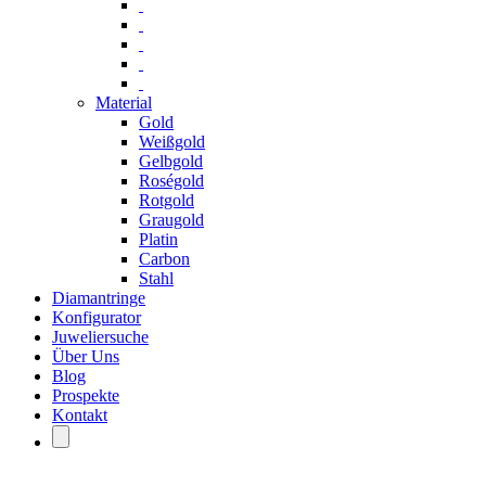
Material
Gold
Weißgold
Gelbgold
Roségold
Rotgold
Graugold
Platin
Carbon
Stahl
Diamantringe
Konfigurator
Juweliersuche
Über Uns
Blog
Prospekte
Kontakt