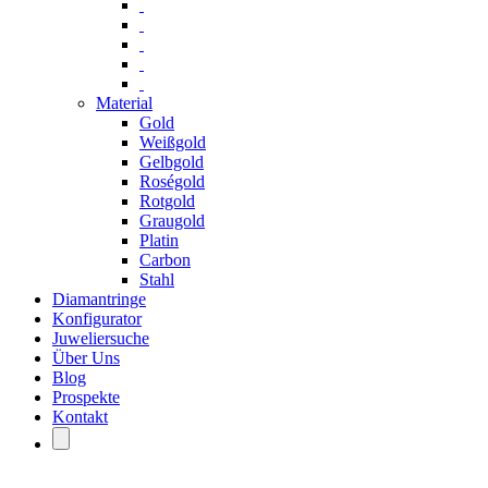
Material
Gold
Weißgold
Gelbgold
Roségold
Rotgold
Graugold
Platin
Carbon
Stahl
Diamantringe
Konfigurator
Juweliersuche
Über Uns
Blog
Prospekte
Kontakt