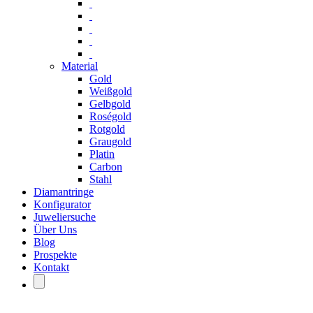
Material
Gold
Weißgold
Gelbgold
Roségold
Rotgold
Graugold
Platin
Carbon
Stahl
Diamantringe
Konfigurator
Juweliersuche
Über Uns
Blog
Prospekte
Kontakt