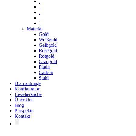
Material
Gold
Weißgold
Gelbgold
Roségold
Rotgold
Graugold
Platin
Carbon
Stahl
Diamantringe
Konfigurator
Juweliersuche
Über Uns
Blog
Prospekte
Kontakt