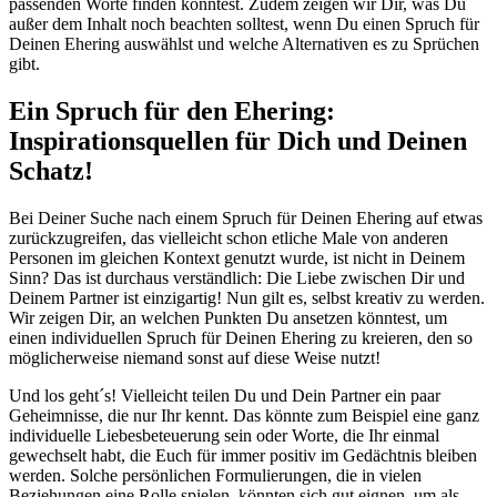
passenden Worte finden könntest. Zudem zeigen wir Dir, was Du
außer dem Inhalt noch beachten solltest, wenn Du einen Spruch für
Deinen Ehering auswählst und welche Alternativen es zu Sprüchen
gibt.
Ein Spruch für den Ehering:
Inspirationsquellen für Dich und Deinen
Schatz!
Bei Deiner Suche nach einem Spruch für Deinen Ehering auf etwas
zurückzugreifen, das vielleicht schon etliche Male von anderen
Personen im gleichen Kontext genutzt wurde, ist nicht in Deinem
Sinn? Das ist durchaus verständlich: Die Liebe zwischen Dir und
Deinem Partner ist einzigartig! Nun gilt es, selbst kreativ zu werden.
Wir zeigen Dir, an welchen Punkten Du ansetzen könntest, um
einen individuellen Spruch für Deinen Ehering zu kreieren, den so
möglicherweise niemand sonst auf diese Weise nutzt!
Und los geht´s! Vielleicht teilen Du und Dein Partner ein paar
Geheimnisse, die nur Ihr kennt. Das könnte zum Beispiel eine ganz
individuelle Liebesbeteuerung sein oder Worte, die Ihr einmal
gewechselt habt, die Euch für immer positiv im Gedächtnis bleiben
werden. Solche persönlichen Formulierungen, die in vielen
Beziehungen eine Rolle spielen, könnten sich gut eignen, um als