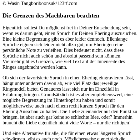
© Wasin Tangboriboonsuk/123rf.com
Die Grenzen des Machbaren beachten
Eigentlich solltest Du möglichst frei in Deiner Entscheidung sein,
wenn es darum geht, einen Spruch für Deinen Ehering auszusuchen.
Eine kleine Begrenzung gibt es aber leider dennoch. Ellenlange
Sprüche eignen sich leider nicht allzu gut, um Eheringen eine
persönliche Note zu verleihen. Dies bedeutet nicht, dass diese
Sprüche nicht auch schön und absolut passend sein könnten.
Vielmehr gibt es Grenzen, wie viel Text auf der Innenseite des
Ringes angebracht werden kann.
Ob sich der favorisierte Spruch in einen Ehering eingravieren lässt,
hängt unter anderem davon ab, wie viel Platz das jeweilige
Ringmodell bietet. Genaueres lässt sich nur im Einzelfall in
Erfahrung bringen. Grundsätzlich ist es aber empfehlenswert, eine
mögliche Begrenzung im Hinterkopf zu haben und somit
möglicherweise auch nach einem recht kurzen Spruch für den
Ehering Ausschau zu halten. Die Liebe zueinander auf den Punkt zu
bringen, ist aber auch gar keine so schlechte Idee, oder? Immerhin
braucht die Liebe eigentlich nicht viele Worte – nur die richtigen!
Und eine Alternative für alle, die für einen etwas längeren Spruch
schwärmen, gibt es auch noch. Möglicherweise eignet sich die