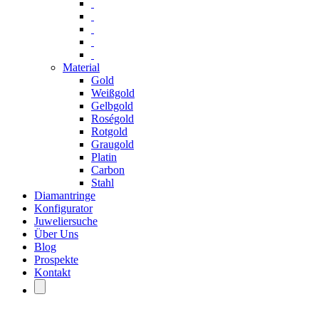
Material
Gold
Weißgold
Gelbgold
Roségold
Rotgold
Graugold
Platin
Carbon
Stahl
Diamantringe
Konfigurator
Juweliersuche
Über Uns
Blog
Prospekte
Kontakt