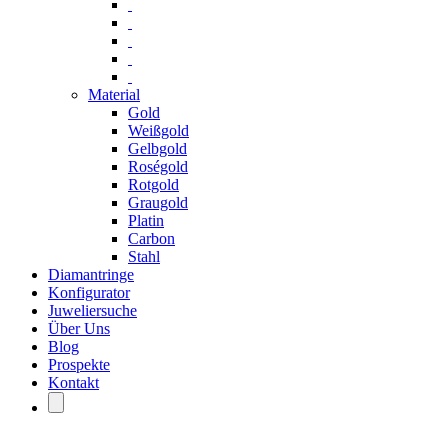
Material
Gold
Weißgold
Gelbgold
Roségold
Rotgold
Graugold
Platin
Carbon
Stahl
Diamantringe
Konfigurator
Juweliersuche
Über Uns
Blog
Prospekte
Kontakt