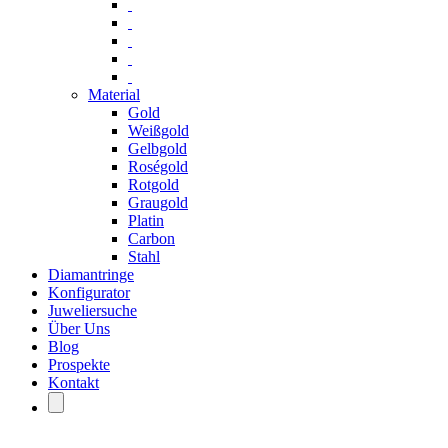
Material
Gold
Weißgold
Gelbgold
Roségold
Rotgold
Graugold
Platin
Carbon
Stahl
Diamantringe
Konfigurator
Juweliersuche
Über Uns
Blog
Prospekte
Kontakt