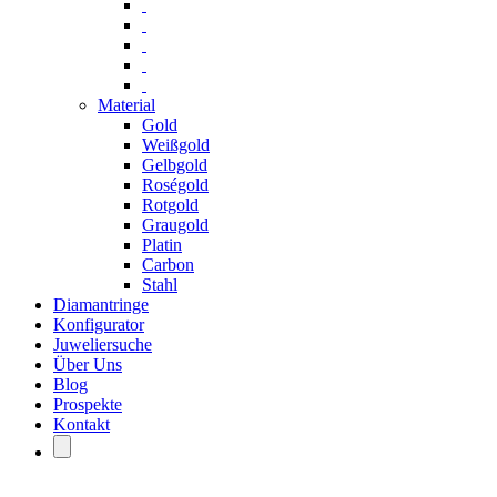
Material
Gold
Weißgold
Gelbgold
Roségold
Rotgold
Graugold
Platin
Carbon
Stahl
Diamantringe
Konfigurator
Juweliersuche
Über Uns
Blog
Prospekte
Kontakt