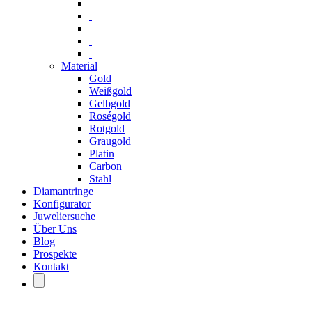
Material
Gold
Weißgold
Gelbgold
Roségold
Rotgold
Graugold
Platin
Carbon
Stahl
Diamantringe
Konfigurator
Juweliersuche
Über Uns
Blog
Prospekte
Kontakt