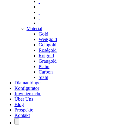
Material
Gold
Weißgold
Gelbgold
Roségold
Rotgold
Graugold
Platin
Carbon
Stahl
Diamantringe
Konfigurator
Juweliersuche
Über Uns
Blog
Prospekte
Kontakt