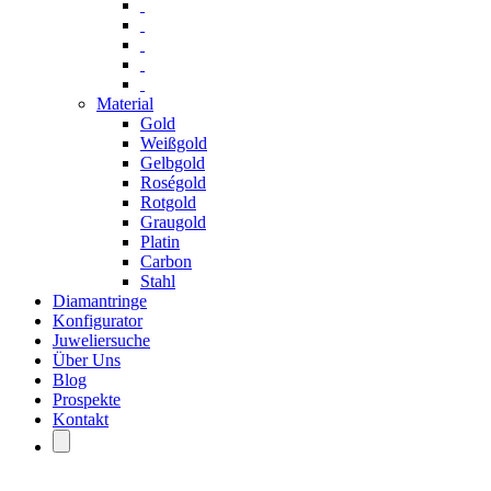
Material
Gold
Weißgold
Gelbgold
Roségold
Rotgold
Graugold
Platin
Carbon
Stahl
Diamantringe
Konfigurator
Juweliersuche
Über Uns
Blog
Prospekte
Kontakt