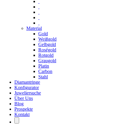
Material
Gold
Weißgold
Gelbgold
Roségold
Rotgold
Graugold
Platin
Carbon
Stahl
Diamantringe
Konfigurator
Juweliersuche
Über Uns
Blog
Prospekte
Kontakt