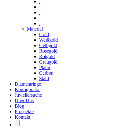
Material
Gold
Weißgold
Gelbgold
Roségold
Rotgold
Graugold
Platin
Carbon
Stahl
Diamantringe
Konfigurator
Juweliersuche
Über Uns
Blog
Prospekte
Kontakt