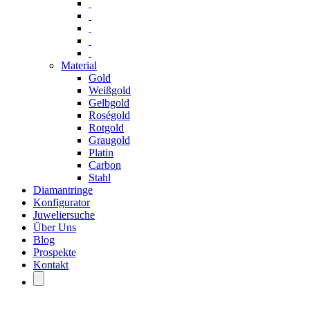
Material
Gold
Weißgold
Gelbgold
Roségold
Rotgold
Graugold
Platin
Carbon
Stahl
Diamantringe
Konfigurator
Juweliersuche
Über Uns
Blog
Prospekte
Kontakt