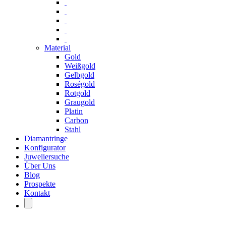
Material
Gold
Weißgold
Gelbgold
Roségold
Rotgold
Graugold
Platin
Carbon
Stahl
Diamantringe
Konfigurator
Juweliersuche
Über Uns
Blog
Prospekte
Kontakt